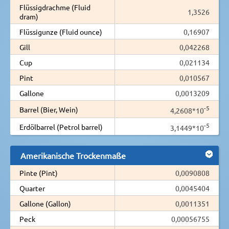
Flüssigdrachme (Fluid
1,3526
dram)
Flüssigunze (Fluid ounce)
0,16907
Gill
0,042268
Cup
0,021134
Pint
0,010567
Gallone
0,0013209
-5
Barrel (Bier, Wein)
4,2608*10
-5
Erdölbarrel (Petrol barrel)
3,1449*10
Amerikanische Trockenmaße
Pinte (Pint)
0,0090808
Quarter
0,0045404
Gallone (Gallon)
0,0011351
Peck
0,00056755