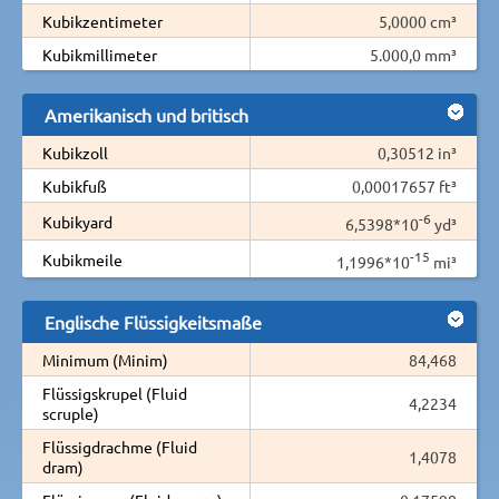
Kubikzentimeter
5,0000 cm³
Kubikmillimeter
5.000,0 mm³
Amerikanisch und britisch
Kubikzoll
0,30512 in³
Kubikfuß
0,00017657 ft³
-6
Kubikyard
6,5398*10
yd³
-15
Kubikmeile
1,1996*10
mi³
Englische Flüssigkeitsmaße
Minimum (Minim)
84,468
Flüssigskrupel (Fluid
4,2234
scruple)
Flüssigdrachme (Fluid
1,4078
dram)