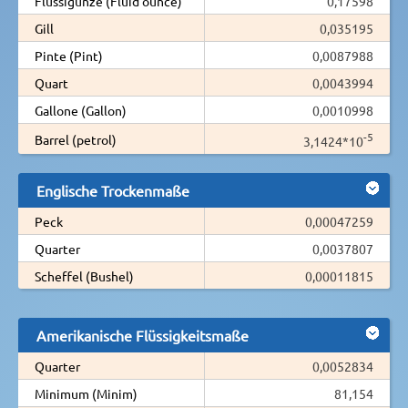
Flüssigunze (Fluid ounce)
0,17598
Gill
0,035195
Pinte (Pint)
0,0087988
Quart
0,0043994
Gallone (Gallon)
0,0010998
-5
Barrel (petrol)
3,1424*10
Englische Trockenmaße
Peck
0,00047259
Quarter
0,0037807
Scheffel (Bushel)
0,00011815
Amerikanische Flüssigkeitsmaße
Quarter
0,0052834
Minimum (Minim)
81,154