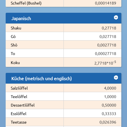
Scheffel (Bushel)
0,00014189
Japanisch
Shaku
0,27718
Gō
0,027718
Shō
0,0027718
To
0,00027718
-5
Koku
2,7718*10
Küche (metrisch und englisch)
Salzlöffel
4,0000
Teelöffel
1,0000
Dessertlöffel
0,50000
Esslöffel
0,33333
Teetasse
0,026396