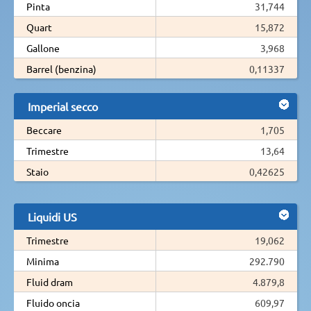
Pinta
31,744
Quart
15,872
Gallone
3,968
Barrel (benzina)
0,11337
Imperial secco
Beccare
1,705
Trimestre
13,64
Staio
0,42625
Liquidi US
Trimestre
19,062
Minima
292.790
Fluid dram
4.879,8
Fluido oncia
609,97