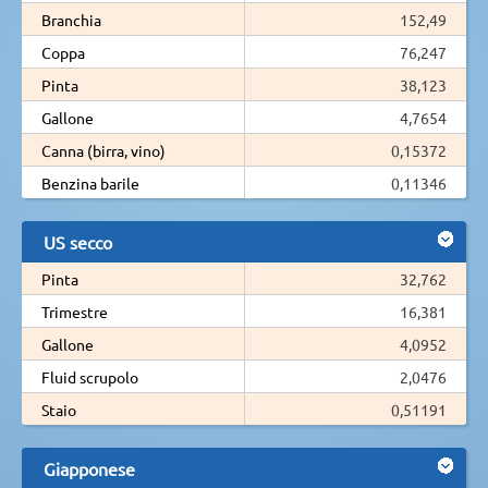
Branchia
152,49
Coppa
76,247
Pinta
38,123
Gallone
4,7654
Canna (birra, vino)
0,15372
Benzina barile
0,11346
US secco
Pinta
32,762
Trimestre
16,381
Gallone
4,0952
Fluid scrupolo
2,0476
Staio
0,51191
Giapponese