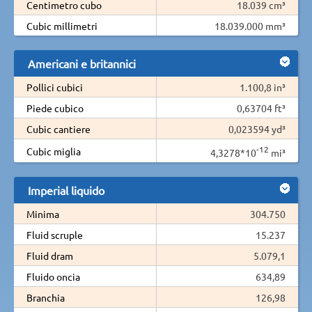
Centimetro cubo
18.039 cm³
Cubic millimetri
18.039.000 mm³
Americani e britannici
Pollici cubici
1.100,8 in³
Piede cubico
0,63704 ft³
Cubic cantiere
0,023594 yd³
-12
Cubic miglia
4,3278*10
mi³
Imperial liquido
Minima
304.750
Fluid scruple
15.237
Fluid dram
5.079,1
Fluido oncia
634,89
Branchia
126,98