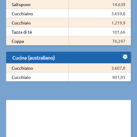
Saltspoon
14.639
Cucchiaino
3.659,8
Cucchiaio
1.219,9
Tazza di tè
101,66
Coppa
76,247
Cucina (australiano)
Cucchiaino
3.607,8
Cucchiaio
901,95