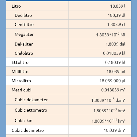
Litro
18,039 l
Decilitro
180,39 dl
Centilitro
1.803,9 cl
-5
Megaliter
1,8039*10
Ml
Dekaliter
1,8039 dal
Chilolitro
0,018039 kl
Ettolitro
0,18039 hl
Millilitro
18.039 ml
Microlitro
18.039.000 µl
Metri cubi
0,018039 m³
-5
Cubic dekameter
1,8039*10
dam³
-8
Cubic ettometro
1,8039*10
hm³
-11
Cubic km
1,8039*10
km³
Cubic decimetro
18,039 dm³