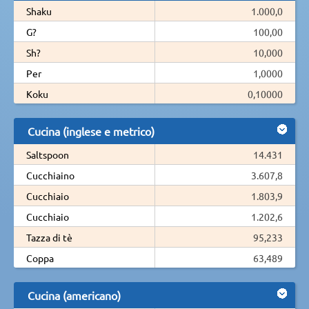
Shaku
1.000,0
G?
100,00
Sh?
10,000
Per
1,0000
Koku
0,10000
Cucina (inglese e metrico)
Saltspoon
14.431
Cucchiaino
3.607,8
Cucchiaio
1.803,9
Cucchiaio
1.202,6
Tazza di tè
95,233
Coppa
63,489
Cucina (americano)