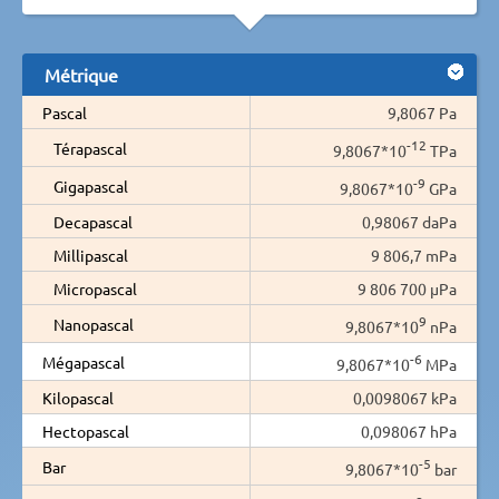
Métrique
Pascal
9,8067 Pa
-12
Térapascal
9,8067*10
TPa
-9
Gigapascal
9,8067*10
GPa
Decapascal
0,98067 daPa
Millipascal
9 806,7 mPa
Micropascal
9 806 700 µPa
9
Nanopascal
9,8067*10
nPa
-6
Mégapascal
9,8067*10
MPa
Kilopascal
0,0098067 kPa
Hectopascal
0,098067 hPa
-5
Bar
9,8067*10
bar