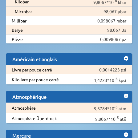
-8
Kilobar
9,8067*10
kbar
Microbar
98,067 µbar
Millibar
0,098067 mbar
Barye
98,067 Ba
Pièze
0,0098067 pz
Américain et anglais
Livre par pouce carré
0,0014223 psi
-6
Kilolivre par pouce carré
1,4223*10
kpsi
Atmosphérique
-5
Atmosphère
9,6784*10
atm
-5
Atmosphäre Überdruck
9,8067*10
atü
Mercure