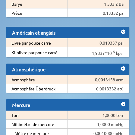
Barye
1 333,2 Ba
Pièze
0,13332 pz
Américain et anglais
Livre par pouce carré
0,019337 psi
-5
Kilolivre par pouce carré
1,9337*10
kpsi
Atmosphérique
Atmosphère
0,0013158 atm
Atmosphäre Überdruck
0,0013332 atü
Mercure
Torr
1,0000 torr
Millimètre de mercure
1,0000 mmHg
Mètre de mercure
0,0010000 mHg