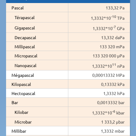
Pascal
133,32 Pa
-10
Térapascal
1,3332*10
TPa
-7
Gigapascal
1,3332*10
GPa
Decapascal
13,332 daPa
Millipascal
133 320 mPa
Micropascal
133 320 000 µPa
11
Nanopascal
1,3332*10
nPa
Mégapascal
0,00013332 MPa
Kilopascal
0,13332 kPa
Hectopascal
1,3332 hPa
Bar
0,0013332 bar
-6
Kilobar
1,3332*10
kbar
Microbar
1 333,2 µbar
Millibar
1,3332 mbar