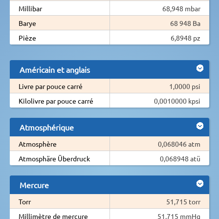
Millibar
68,948 mbar
Barye
68 948 Ba
Pièze
6,8948 pz
Américain et anglais
Livre par pouce carré
1,0000 psi
Kilolivre par pouce carré
0,0010000 kpsi
Atmosphérique
Atmosphère
0,068046 atm
Atmosphäre Überdruck
0,068948 atü
Mercure
Torr
51,715 torr
Millimètre de mercure
51,715 mmHg