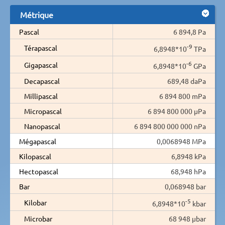
Métrique
Pascal
6 894,8 Pa
-9
Térapascal
6,8948*10
TPa
-6
Gigapascal
6,8948*10
GPa
Decapascal
689,48 daPa
Millipascal
6 894 800 mPa
Micropascal
6 894 800 000 µPa
Nanopascal
6 894 800 000 000 nPa
Mégapascal
0,0068948 MPa
Kilopascal
6,8948 kPa
Hectopascal
68,948 hPa
Bar
0,068948 bar
-5
Kilobar
6,8948*10
kbar
Microbar
68 948 µbar