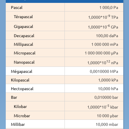
Pascal
1 000,0 Pa
-9
Térapascal
1,0000*10
TPa
-6
Gigapascal
1,0000*10
GPa
Decapascal
100,00 daPa
Millipascal
1 000 000 mPa
Micropascal
1 000 000 000 µPa
12
Nanopascal
1,0000*10
nPa
Mégapascal
0,0010000 MPa
Kilopascal
1,0000 kPa
Hectopascal
10,000 hPa
Bar
0,010000 bar
-5
Kilobar
1,0000*10
kbar
Microbar
10 000 µbar
Millibar
10,000 mbar