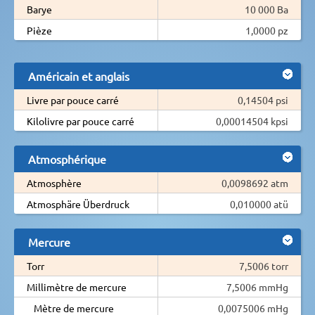
Barye
10 000 Ba
Pièze
1,0000 pz
Américain et anglais
Livre par pouce carré
0,14504 psi
Kilolivre par pouce carré
0,00014504 kpsi
Atmosphérique
Atmosphère
0,0098692 atm
Atmosphäre Überdruck
0,010000 atü
Mercure
Torr
7,5006 torr
Millimètre de mercure
7,5006 mmHg
Mètre de mercure
0,0075006 mHg