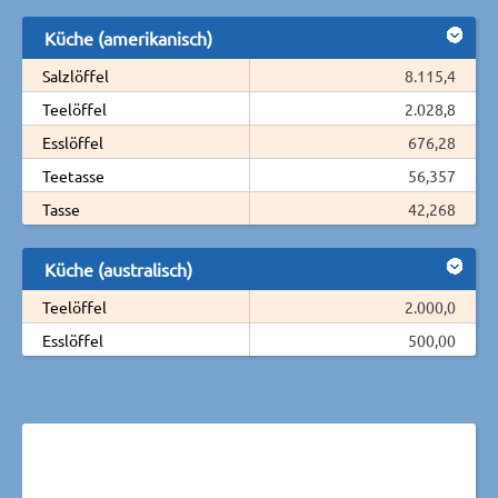
Küche (amerikanisch)
Salzlöffel
8.115,4
Teelöffel
2.028,8
Esslöffel
676,28
Teetasse
56,357
Tasse
42,268
Küche (australisch)
Teelöffel
2.000,0
Esslöffel
500,00