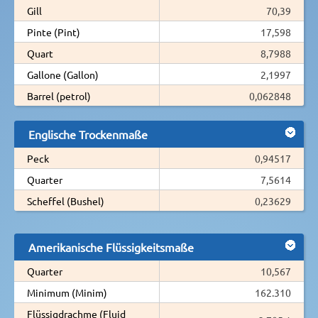
Gill
70,39
Pinte (Pint)
17,598
Quart
8,7988
Gallone (Gallon)
2,1997
Barrel (petrol)
0,062848
Englische Trockenmaße
Peck
0,94517
Quarter
7,5614
Scheffel (Bushel)
0,23629
Amerikanische Flüssigkeitsmaße
Quarter
10,567
Minimum (Minim)
162.310
Flüssigdrachme (Fluid