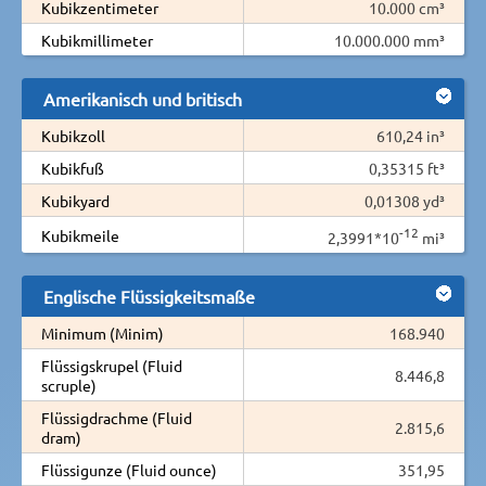
Kubikzentimeter
10.000 cm³
Kubikmillimeter
10.000.000 mm³
Amerikanisch und britisch
Kubikzoll
610,24 in³
Kubikfuß
0,35315 ft³
Kubikyard
0,01308 yd³
-12
Kubikmeile
2,3991*10
mi³
Englische Flüssigkeitsmaße
Minimum (Minim)
168.940
Flüssigskrupel (Fluid
8.446,8
scruple)
Flüssigdrachme (Fluid
2.815,6
dram)
Flüssigunze (Fluid ounce)
351,95