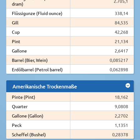
2.705,1
dram)
Flüssigunze (Fluid ounce)
338,14
Gill
84,535
Cup
42,268
Pint
21,134
Gallone
2,6417
Barrel (Bier, Wein)
0,085217
Erdölbarrel (Petrol barrel)
0,062898
Amerikanische Trockenmaße
Pinte (Pint)
18,162
Quarter
9,0808
Gallone (Gallon)
2,2702
Peck
1,1351
Scheffel (Bushel)
0,28378