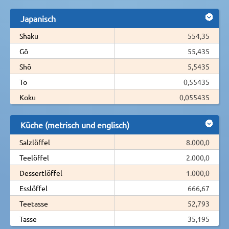
Japanisch
Shaku
554,35
Gō
55,435
Shō
5,5435
To
0,55435
Koku
0,055435
Küche (metrisch und englisch)
Salzlöffel
8.000,0
Teelöffel
2.000,0
Dessertlöffel
1.000,0
Esslöffel
666,67
Teetasse
52,793
Tasse
35,195