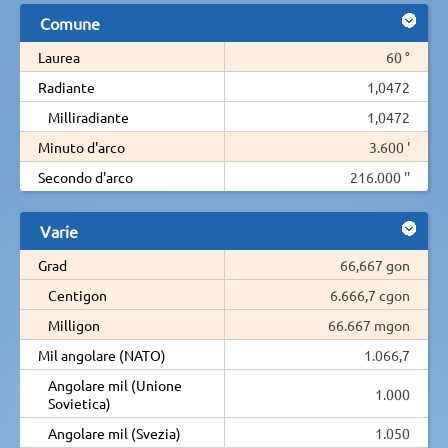
Comune
Laurea
60 °
Radiante
1,0472
Milliradiante
1,0472
Minuto d'arco
3.600 '
Secondo d'arco
216.000 ''
Varie
Grad
66,667 gon
Centigon
6.666,7 cgon
Milligon
66.667 mgon
Mil angolare (NATO)
1.066,7
Angolare mil (Unione
1.000
Sovietica)
Angolare mil (Svezia)
1.050