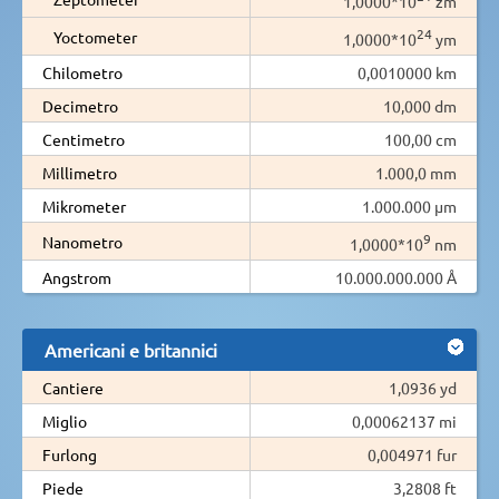
1,0000*10
zm
24
Yoctometer
1,0000*10
ym
Chilometro
0,0010000 km
Decimetro
10,000 dm
Centimetro
100,00 cm
Millimetro
1.000,0 mm
Mikrometer
1.000.000 µm
9
Nanometro
1,0000*10
nm
Angstrom
10.000.000.000 Å
Americani e britannici
Cantiere
1,0936 yd
Miglio
0,00062137 mi
Furlong
0,004971 fur
Piede
3,2808 ft