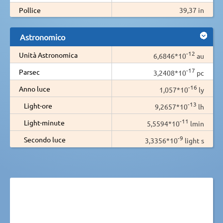
Pollice
39,37 in
Astronomico
-12
Unità Astronomica
6,6846*10
au
-17
Parsec
3,2408*10
pc
-16
Anno luce
1,057*10
ly
-13
Light-ore
9,2657*10
lh
-11
Light-minute
5,5594*10
lmin
-9
Secondo luce
3,3356*10
light s