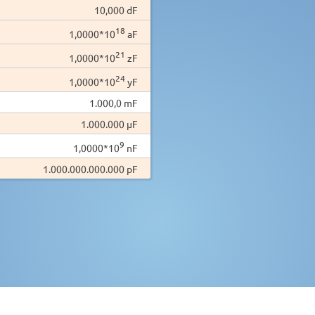
10,000 dF
18
1,0000*10
aF
21
1,0000*10
zF
24
1,0000*10
yF
1.000,0 mF
1.000.000 µF
9
1,0000*10
nF
1.000.000.000.000 pF