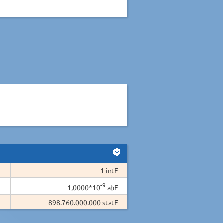
1 intF
-9
1,0000*10
abF
898.760.000.000 statF