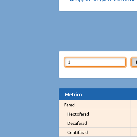
Metrico
Farad
Hectofarad
Decafarad
Centifarad