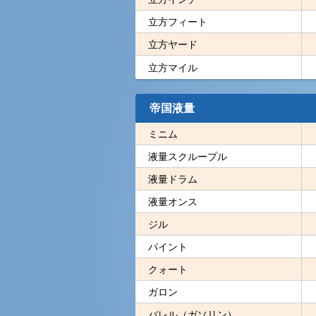
立方フィート
立方ヤード
立方マイル
帝国液量
ミニム
液量スクループル
液量ドラム
液量オンス
ジル
パイント
クォート
ガロン
バレル（ガソリン）