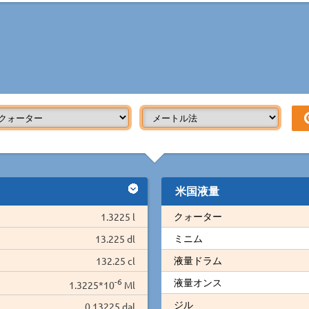
米国液量
クォーター
1.3225 l
ミニム
13.225 dl
液量ドラム
132.25 cl
-6
液量オンス
1.3225*10
Ml
ジル
0.13225 dal