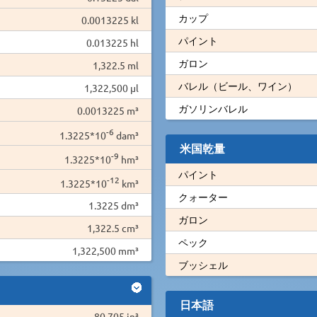
カップ
0.0013225 kl
パイント
0.013225 hl
ガロン
1,322.5 ml
バレル（ビール、ワイン）
1,322,500 µl
ガソリンバレル
0.0013225 m³
-6
1.3225*10
dam³
米国乾量
-9
1.3225*10
hm³
パイント
-12
1.3225*10
km³
クォーター
1.3225 dm³
ガロン
1,322.5 cm³
ペック
1,322,500 mm³
ブッシェル
日本語
80.705 in³