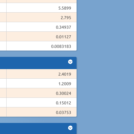
5.5899
2.795
0.34937
0.01127
0.0083183
2.4019
1.2009
0.30024
0.15012
0.03753