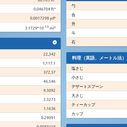
勺
0.046704 ft³
合
0.0017298 yd³
升
-13
3.1729*10
mi³
斗
石
22,342
料理（英語、メートル法）
1,117.1
塩さじ
372.37
小さじ
46.546
デザートスプーン
9.3092
大さじ
2.3273
ティーカップ
1.1636
カップ
0.29091
0.0083118