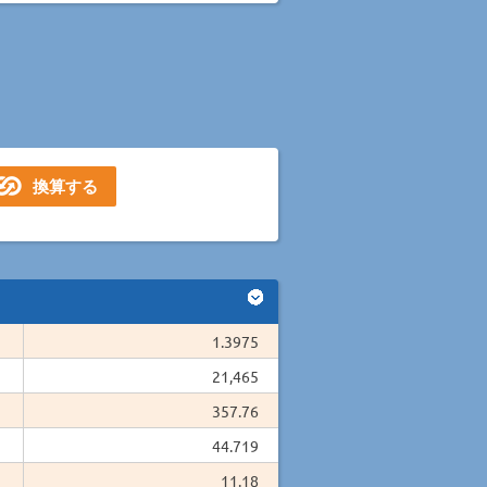
1.3975
21,465
357.76
44.719
11.18