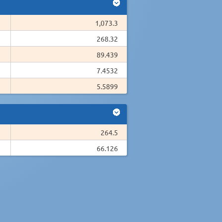
1,073.3
268.32
89.439
7.4532
5.5899
264.5
66.126