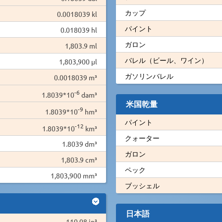
カップ
0.0018039 kl
パイント
0.018039 hl
ガロン
1,803.9 ml
バレル（ビール、ワイン）
1,803,900 µl
ガソリンバレル
0.0018039 m³
-6
1.8039*10
dam³
米国乾量
-9
1.8039*10
hm³
パイント
-12
1.8039*10
km³
クォーター
1.8039 dm³
ガロン
1,803.9 cm³
ペック
1,803,900 mm³
ブッシェル
日本語
110.08 in³