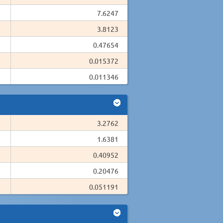
7.6247
3.8123
0.47654
0.015372
0.011346
3.2762
1.6381
0.40952
0.20476
0.051191