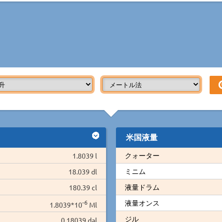
米国液量
クォーター
1.8039 l
ミニム
18.039 dl
液量ドラム
180.39 cl
-6
液量オンス
1.8039*10
Ml
ジル
0.18039 dal