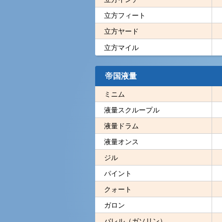
立方フィート
立方ヤード
立方マイル
帝国液量
ミニム
液量スクループル
液量ドラム
液量オンス
ジル
パイント
クォート
ガロン
バレル（ガソリン）