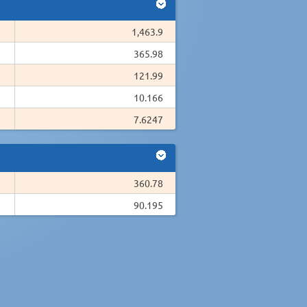
1,463.9
365.98
121.99
10.166
7.6247
360.78
90.195