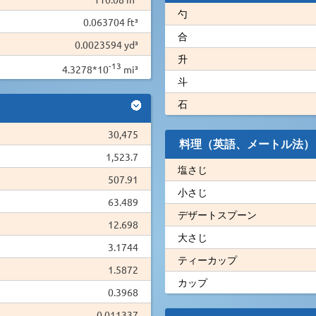
勺
0.063704 ft³
合
0.0023594 yd³
升
-13
4.3278*10
mi³
斗
石
30,475
料理（英語、メートル法）
1,523.7
塩さじ
507.91
小さじ
63.489
デザートスプーン
12.698
大さじ
3.1744
ティーカップ
1.5872
カップ
0.3968
0.011337