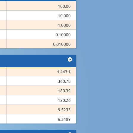
100.00
10.000
1.0000
0.10000
0.010000
1,443.1
360.78
180.39
120.26
9.5233
6.3489