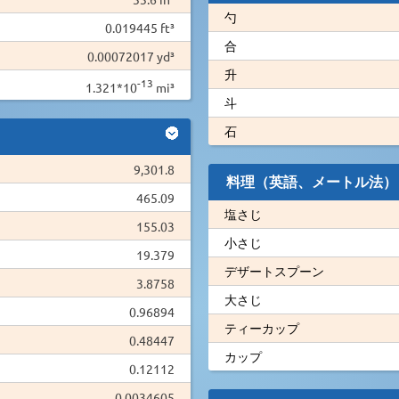
勺
0.019445 ft³
合
0.00072017 yd³
升
-13
1.321*10
mi³
斗
石
9,301.8
料理（英語、メートル法）
465.09
塩さじ
155.03
小さじ
19.379
デザートスプーン
3.8758
大さじ
0.96894
ティーカップ
0.48447
カップ
0.12112
0.0034605