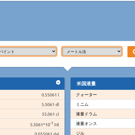
米国液量
クォーター
0.55061 l
ミニム
5.5061 dl
液量ドラム
55.061 cl
-7
液量オンス
5.5061*10
Ml
ジル
0.055061 dal