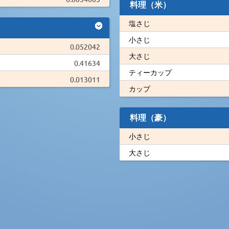
料理（米）
塩さじ
小さじ
0.052042
大さじ
0.41634
ティーカップ
0.013011
カップ
料理（豪）
小さじ
大さじ