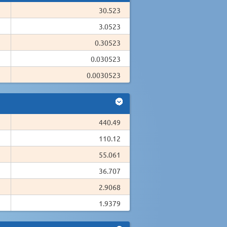
30.523
3.0523
0.30523
0.030523
0.0030523
440.49
110.12
55.061
36.707
2.9068
1.9379