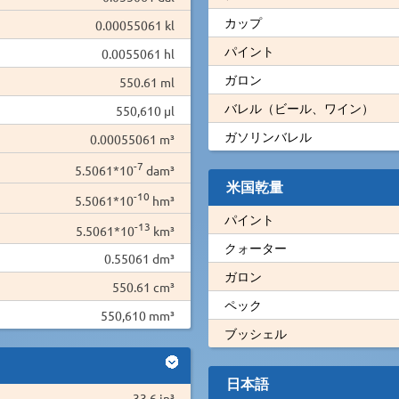
カップ
0.00055061 kl
パイント
0.0055061 hl
ガロン
550.61 ml
バレル（ビール、ワイン）
550,610 µl
ガソリンバレル
0.00055061 m³
-7
5.5061*10
dam³
米国乾量
-10
5.5061*10
hm³
パイント
-13
5.5061*10
km³
クォーター
0.55061 dm³
ガロン
550.61 cm³
ペック
550,610 mm³
ブッシェル
日本語
33.6 in³