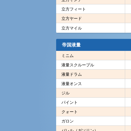
立方フィート
立方ヤード
立方マイル
帝国液量
ミニム
液量スクループル
液量ドラム
液量オンス
ジル
パイント
クォート
ガロン
バレル（ガソリン）