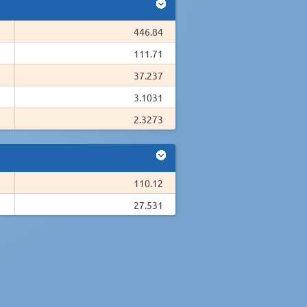
446.84
111.71
37.237
3.1031
2.3273
110.12
27.531