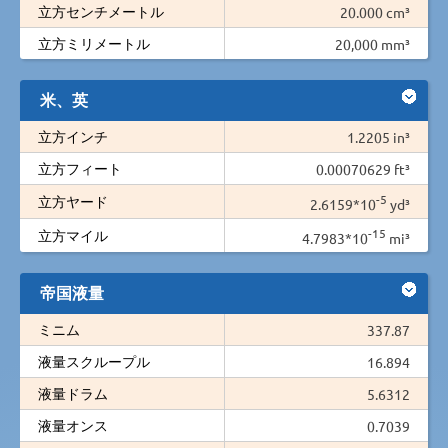
立方センチメートル
20.000 cm³
立方ミリメートル
20,000 mm³
米、英
立方インチ
1.2205 in³
立方フィート
0.00070629 ft³
-5
立方ヤード
2.6159*10
yd³
-15
立方マイル
4.7983*10
mi³
帝国液量
ミニム
337.87
液量スクループル
16.894
液量ドラム
5.6312
液量オンス
0.7039