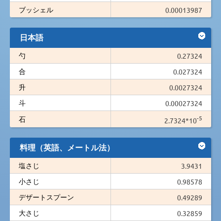
ブッシェル
0.00013987
日本語
勺
0.27324
合
0.027324
升
0.0027324
斗
0.00027324
-5
石
2.7324*10
料理（英語、メートル法）
塩さじ
3.9431
小さじ
0.98578
デザートスプーン
0.49289
大さじ
0.32859