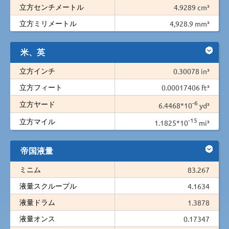
立方センチメートル
4.9289 cm³
立方ミリメートル
4,928.9 mm³
米、英
立方インチ
0.30078 in³
立方フィート
0.00017406 ft³
-6
立方ヤード
6.4468*10
yd³
-15
立方マイル
1.1825*10
mi³
帝国液量
ミニム
83.267
液量スクループル
4.1634
液量ドラム
1.3878
液量オンス
0.17347