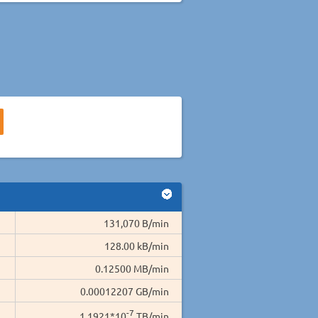
131,070 B/min
128.00 kB/min
0.12500 MB/min
0.00012207 GB/min
-7
1.1921*10
TB/min