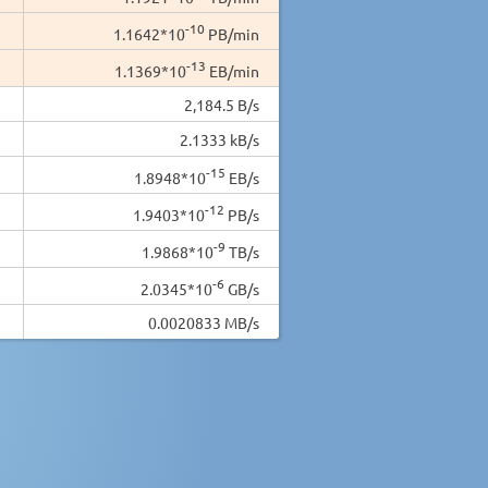
-10
1.1642*10
PB/min
-13
1.1369*10
EB/min
2,184.5 B/s
2.1333 kB/s
-15
1.8948*10
EB/s
-12
1.9403*10
PB/s
-9
1.9868*10
TB/s
-6
2.0345*10
GB/s
0.0020833 MB/s