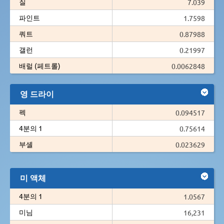
질
7.039
파인트
1.7598
쿼트
0.87988
갤런
0.21997
배럴 (페트롤)
0.0062848
영 드라이
펙
0.094517
4분의 1
0.75614
부셸
0.023629
미 액체
4분의 1
1.0567
미님
16,231