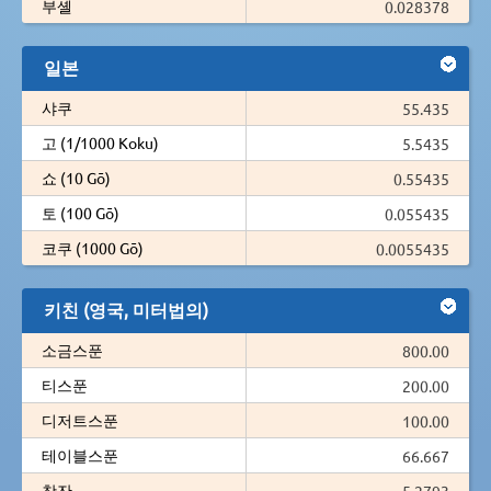
부셸
0.028378
일본
샤쿠
55.435
고 (1/1000 Koku)
5.5435
쇼 (10 Gō)
0.55435
토 (100 Gō)
0.055435
코쿠 (1000 Gō)
0.0055435
키친 (영국, 미터법의)
소금스푼
800.00
티스푼
200.00
디저트스푼
100.00
테이블스푼
66.667
찻잔
5.2793