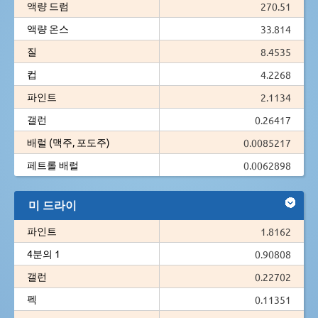
액량 드럼
270.51
액량 온스
33.814
질
8.4535
컵
4.2268
파인트
2.1134
갤런
0.26417
배럴 (맥주, 포도주)
0.0085217
페트롤 배럴
0.0062898
미 드라이
파인트
1.8162
4분의 1
0.90808
갤런
0.22702
펙
0.11351