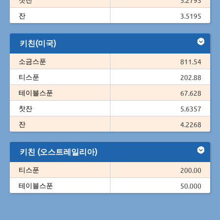
잔
3.5195
키친(미국)
소금스푼
811.54
티스푼
202.88
테이블스푼
67.628
찻잔
5.6357
잔
4.2268
키친 (오스트레일리아)
티스푼
200.00
테이블스푼
50.000