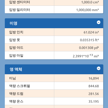
입방 센티미터
1,000.0 cm³
입방 밀리미터
1,000,000 mm³
미영
입방 인치
61.024 in³
입방 풋
0.035315 ft³
입방 야드
0.001308 yd³
-13
입방 마일
2.3991*10
mi³
영 액체
미님
16,894
액량 스크뤼펄
844.68
액량 드럼
281.56
액량 온스
35.195