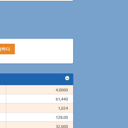
4.0000
61,440
1,024
128.00
32.000