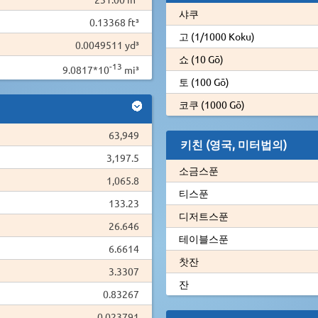
샤쿠
0.13368 ft³
고 (1/1000 Koku)
0.0049511 yd³
쇼 (10 Gō)
-13
9.0817*10
mi³
토 (100 Gō)
코쿠 (1000 Gō)
63,949
키친 (영국, 미터법의)
3,197.5
소금스푼
1,065.8
티스푼
133.23
디저트스푼
26.646
테이블스푼
6.6614
찻잔
3.3307
잔
0.83267
0.023791