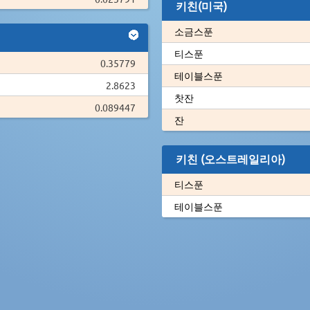
키친(미국)
소금스푼
티스푼
0.35779
테이블스푼
2.8623
찻잔
0.089447
잔
키친 (오스트레일리아)
티스푼
테이블스푼