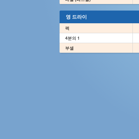
영 드라이
펙
4분의 1
부셸