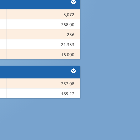
3,072
768.00
256
21.333
16.000
757.08
189.27