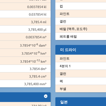
컵
0.0037854 kl
파인트
0.037854 hl
갤런
3,785.4 ml
배럴 (맥주, 포도주)
3,785,400 µl
페트롤 배럴
0.0037854 m³
-6
3.7854*10
dam³
미 드라이
-9
3.7854*10
hm³
파인트
-12
3.7854*10
km³
4분의 1
3.7854 dm³
갤런
3,785.4 cm³
펙
3,785,400 mm³
부셸
일본
231.00 in³