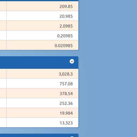
209.85
20.985
2.0985
0.20985
0.020985
3,028.3
757.08
378.54
252.36
19.984
13.323