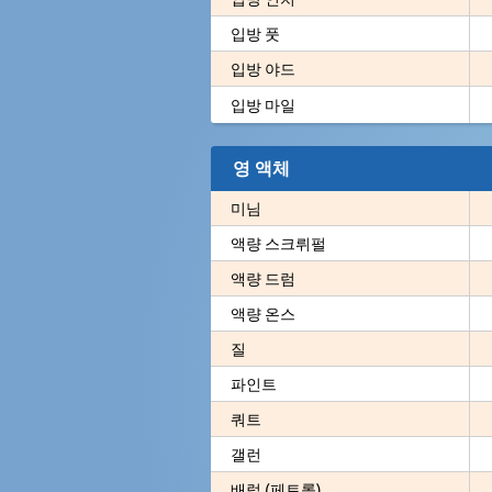
입방 풋
입방 야드
입방 마일
영 액체
미님
액량 스크뤼펄
액량 드럼
액량 온스
질
파인트
쿼트
갤런
배럴 (페트롤)