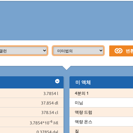
미 액체
4분의 1
3.7854 l
미님
37.854 dl
액량 드럼
378.54 cl
-6
액량 온스
3.7854*10
Ml
질
0.37854 dal