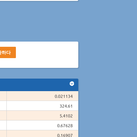
0.021134
324.61
5.4102
0.67628
0.16907