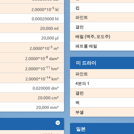
컵
-5
2.0000*10
kl
파인트
0.00020000 hl
갤런
20.000 ml
배럴 (맥주, 포도주)
20,000 µl
페트롤 배럴
-5
2.0000*10
m³
-8
2.0000*10
dam³
미 드라이
-11
2.0000*10
hm³
파인트
-14
2.0000*10
km³
4분의 1
0.020000 dm³
갤런
20.000 cm³
펙
20,000 mm³
부셸
일본