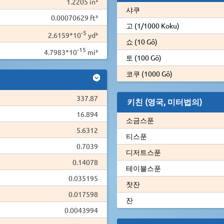
1.2205 in³
샤쿠
0.00070629 ft³
고 (1/1000 Koku)
-5
2.6159*10
yd³
쇼 (10 Gō)
-15
4.7983*10
mi³
토 (100 Gō)
코쿠 (1000 Gō)
337.87
키친 (영국, 미터법의)
16.894
소금스푼
5.6312
티스푼
0.7039
디저트스푼
0.14078
테이블스푼
0.035195
찻잔
0.017598
잔
0.0043994