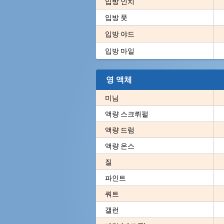
입방 인치
입방 풋
입방 야드
입방 마일
영 액체
미님
액량 스크뤼펄
액량 드럼
액량 온스
질
파인트
쿼트
갤런