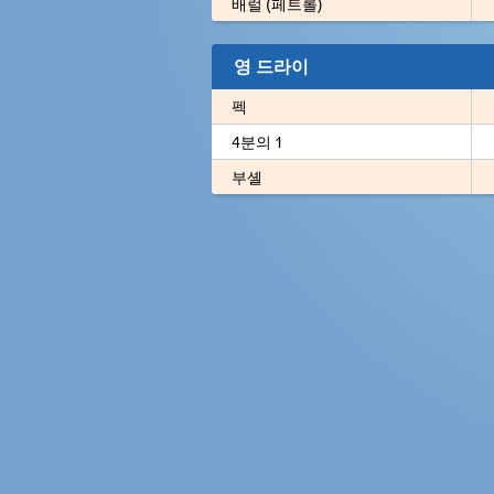
배럴 (페트롤)
영 드라이
펙
4분의 1
부셸