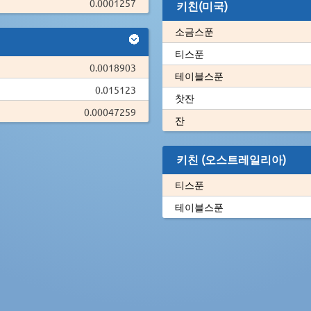
0.0001257
키친(미국)
소금스푼
티스푼
0.0018903
테이블스푼
0.015123
찻잔
0.00047259
잔
키친 (오스트레일리아)
티스푼
테이블스푼