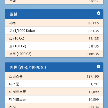
부셸
4.5117
일본
샤쿠
8,813.5
고 (1/1000 Koku)
881.35
쇼 (10 Gō)
88.135
토 (100 Gō)
8.8135
코쿠 (1000 Gō)
0.88135
키친 (영국, 미터법의)
소금스푼
127,190
티스푼
31,797
디저트스푼
15,899
테이블스푼
10,599
찻잔
839.34