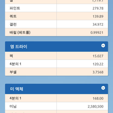
파인트
279.78
쿼트
139.89
갤런
34.972
배럴 (페트롤)
0.99921
영 드라이
펙
15.027
4분의 1
120.22
부셸
3.7568
미 액체
4분의 1
168.00
미님
2,580,500