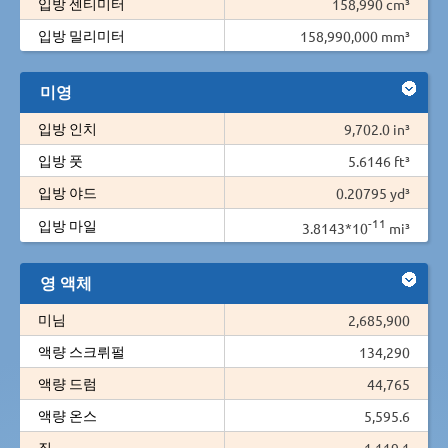
입방 센티미터
158,990 cm³
입방 밀리미터
158,990,000 mm³
미영
입방 인치
9,702.0 in³
입방 풋
5.6146 ft³
입방 야드
0.20795 yd³
-11
입방 마일
3.8143*10
mi³
영 액체
미님
2,685,900
액량 스크뤼펄
134,290
액량 드럼
44,765
액량 온스
5,595.6
질
1,119.1