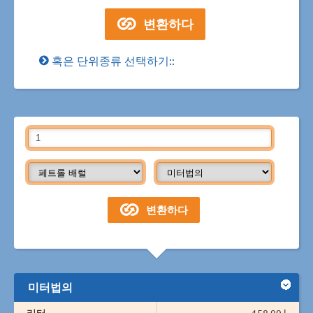
혹은 단위종류 선택하기::
미터법의
리터
158.99 l