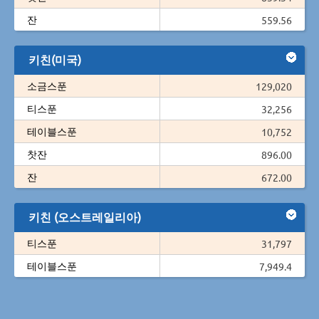
잔
559.56
키친(미국)
소금스푼
129,020
티스푼
32,256
테이블스푼
10,752
찻잔
896.00
잔
672.00
키친 (오스트레일리아)
티스푼
31,797
테이블스푼
7,949.4