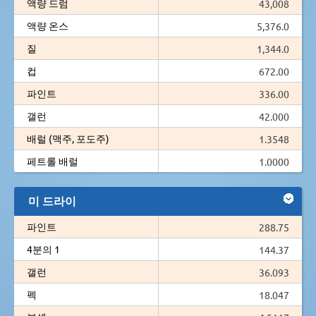
액량 드럼
43,008
액량 온스
5,376.0
질
1,344.0
컵
672.00
파인트
336.00
갤런
42.000
배럴 (맥주, 포도주)
1.3548
페트롤 배럴
1.0000
미 드라이
파인트
288.75
4분의 1
144.37
갤런
36.093
펙
18.047