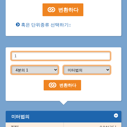
혹은 단위종류 선택하기::
미터법의
리터
0.94635 l