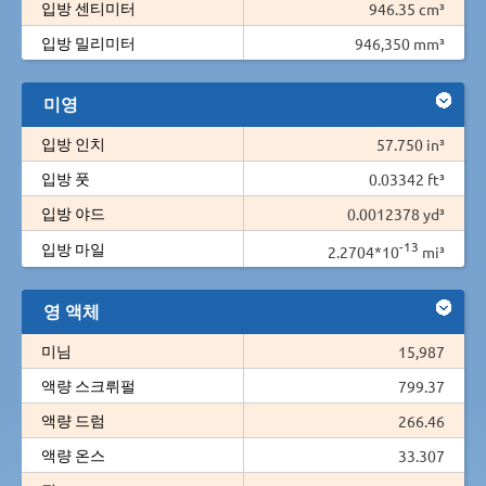
입방 센티미터
946.35 cm³
입방 밀리미터
946,350 mm³
미영
입방 인치
57.750 in³
입방 풋
0.03342 ft³
입방 야드
0.0012378 yd³
-13
입방 마일
2.2704*10
mi³
영 액체
미님
15,987
액량 스크뤼펄
799.37
액량 드럼
266.46
액량 온스
33.307