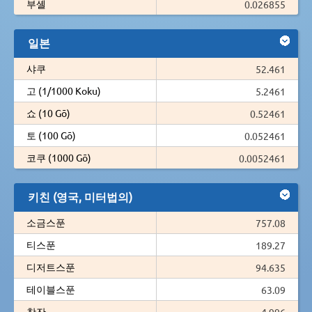
부셸
0.026855
일본
샤쿠
52.461
고 (1/1000 Koku)
5.2461
쇼 (10 Gō)
0.52461
토 (100 Gō)
0.052461
코쿠 (1000 Gō)
0.0052461
키친 (영국, 미터법의)
소금스푼
757.08
티스푼
189.27
디저트스푼
94.635
테이블스푼
63.09
찻잔
4.996