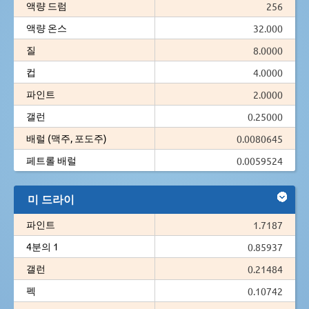
액량 드럼
256
액량 온스
32.000
질
8.0000
컵
4.0000
파인트
2.0000
갤런
0.25000
배럴 (맥주, 포도주)
0.0080645
페트롤 배럴
0.0059524
미 드라이
파인트
1.7187
4분의 1
0.85937
갤런
0.21484
펙
0.10742