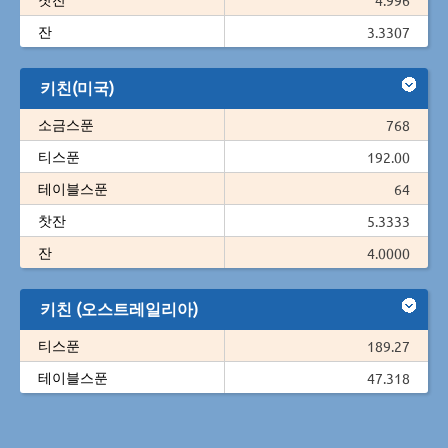
잔
3.3307
키친(미국)
소금스푼
768
티스푼
192.00
테이블스푼
64
찻잔
5.3333
잔
4.0000
키친 (오스트레일리아)
티스푼
189.27
테이블스푼
47.318