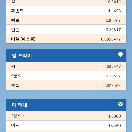
질
6.6614
파인트
1.6653
쿼트
0.83267
갤런
0.20817
배럴 (페트롤)
0.0059477
영 드라이
펙
0.089447
4분의 1
0.71557
부셸
0.022362
미 액체
4분의 1
1.0000
미님
15,360