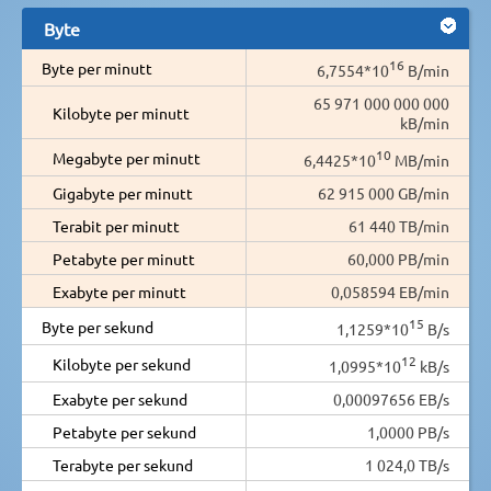
Byte
16
Byte per minutt
6,7554*10
B/min
65 971 000 000 000
Kilobyte per minutt
kB/min
10
Megabyte per minutt
6,4425*10
MB/min
Gigabyte per minutt
62 915 000 GB/min
Terabit per minutt
61 440 TB/min
Petabyte per minutt
60,000 PB/min
Exabyte per minutt
0,058594 EB/min
15
Byte per sekund
1,1259*10
B/s
12
Kilobyte per sekund
1,0995*10
kB/s
Exabyte per sekund
0,00097656 EB/s
Petabyte per sekund
1,0000 PB/s
Terabyte per sekund
1 024,0 TB/s