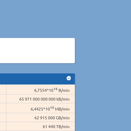
16
6,7554*10
B/min
65 971 000 000 000 kB/min
10
6,4425*10
MB/min
62 915 000 GB/min
61 440 TB/min