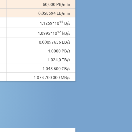
60,000 PB/min
0,058594 EB/min
15
1,1259*10
B/s
12
1,0995*10
kB/s
0,00097656 EB/s
1,0000 PB/s
1 024,0 TB/s
1 048 600 GB/s
1 073 700 000 MB/s