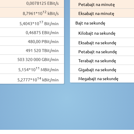
0,0078125 EBit/s
Petabajt na minutę
12
8,7961*10
kBit/s
Eksabajt na minutę
17
Bajt na sekundę
5,4043*10
Bit/min
0,46875 EBit/min
Kilobajt na sekundę
480,00 PBit/min
Eksabajt na sekundę
491 520 TBit/min
Petabajt na sekundę
503 320 000 GBit/min
Terabajt na sekundę
11
5,154*10
MBit/min
Gigabajt na sekundę
14
Megabajt na sekundę
5,2777*10
kBit/min