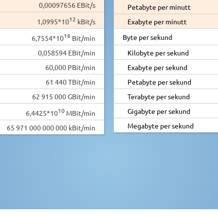
0,00097656 EBit/s
Petabyte per minutt
12
1,0995*10
kBit/s
Exabyte per minutt
16
Byte per sekund
6,7554*10
Bit/min
0,058594 EBit/min
Kilobyte per sekund
60,000 PBit/min
Exabyte per sekund
61 440 TBit/min
Petabyte per sekund
62 915 000 GBit/min
Terabyte per sekund
10
Gigabyte per sekund
6,4425*10
MBit/min
Megabyte per sekund
65 971 000 000 000 kBit/min