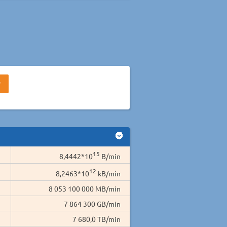
15
8,4442*10
B/min
12
8,2463*10
kB/min
8 053 100 000 MB/min
7 864 300 GB/min
7 680,0 TB/min