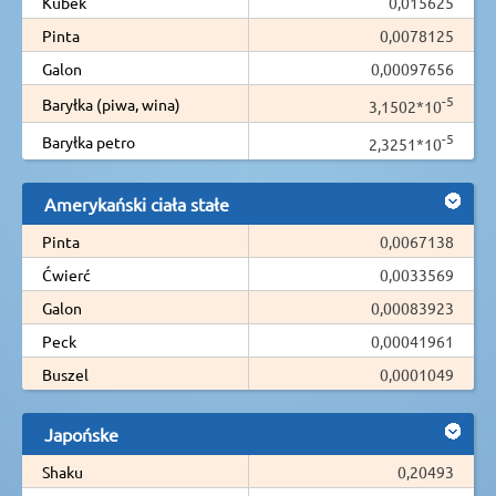
Kubek
0,015625
Pinta
0,0078125
Galon
0,00097656
-5
Baryłka (piwa, wina)
3,1502*10
-5
Baryłka petro
2,3251*10
Amerykański ciała stałe
Pinta
0,0067138
Ćwierć
0,0033569
Galon
0,00083923
Peck
0,00041961
Buszel
0,0001049
Japońske
Shaku
0,20493