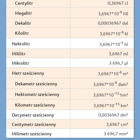
Centylitr
0,36967 cl
-9
Megalitr
3,6967*10
Ml
Dekalitr
0,00036967 dal
-6
Kilolitr
3,6967*10
kl
-5
Hektolitr
3,6967*10
hl
Mililitr
3,6967 ml
Mikrolitr
3 696,7 µl
-6
Metr sześcienny
3,6967*10
m³
-9
Dekametr sześcienny
3,6967*10
dam³
-12
Hektometr sześcienny
3,6967*10
hm³
-15
Kilometr sześcienny
3,6967*10
km³
Decymetr sześcienny
0,0036967 dm³
Centymetr sześcienny
3,6967 cm³
Milimetr sześcienny
3 696,7 mm³