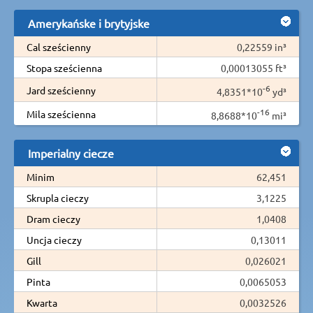
Amerykańske i brytyjske
Cal sześcienny
0,22559 in³
Stopa sześcienna
0,00013055 ft³
-6
Jard sześcienny
4,8351*10
yd³
-16
Mila sześcienna
8,8688*10
mi³
Imperialny ciecze
Minim
62,451
Skrupla cieczy
3,1225
Dram cieczy
1,0408
Uncja cieczy
0,13011
Gill
0,026021
Pinta
0,0065053
Kwarta
0,0032526