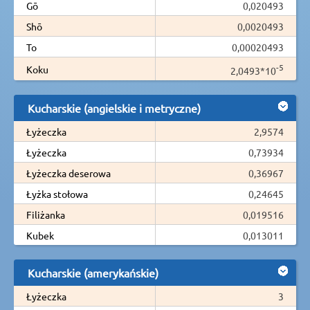
Gō
0,020493
Shō
0,0020493
To
0,00020493
-5
Koku
2,0493*10
Kucharskie (angielskie i metryczne)
Łyżeczka
2,9574
Łyżeczka
0,73934
Łyżeczka deserowa
0,36967
Łyżka stołowa
0,24645
Filiżanka
0,019516
Kubek
0,013011
Kucharskie (amerykańskie)
Łyżeczka
3