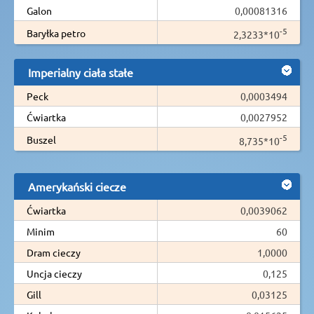
Galon
0,00081316
-5
Baryłka petro
2,3233*10
Imperialny ciała stałe
Peck
0,0003494
Ćwiartka
0,0027952
-5
Buszel
8,735*10
Amerykański ciecze
Ćwiartka
0,0039062
Minim
60
Dram cieczy
1,0000
Uncja cieczy
0,125
Gill
0,03125