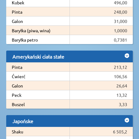
Kubek
496,00
Pinta
248,00
Galon
31,000
Baryłka (piwa, wina)
1,0000
Baryłka petro
0,7381
Amerykański ciała stałe
Pinta
213,12
Ćwierć
106,56
Galon
26,64
Peck
13,32
Buszel
3,33
Japońske
Shaku
6 505,2