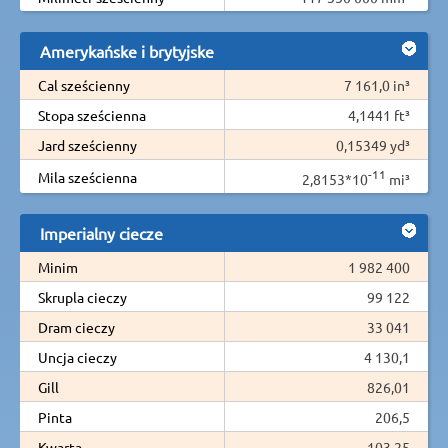
Amerykańske i brytyjske
Cal sześcienny
7 161,0 in³
Stopa sześcienna
4,1441 ft³
Jard sześcienny
0,15349 yd³
-11
Mila sześcienna
2,8153*10
mi³
Imperialny ciecze
Minim
1 982 400
Skrupla cieczy
99 122
Dram cieczy
33 041
Uncja cieczy
4 130,1
Gill
826,01
Pinta
206,5
Kwarta
103,25