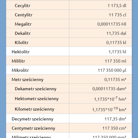
Cecylitr
1 173,5 dl
Centylitr
11 735 cl
Megalitr
0,00011735 Ml
Dekalitr
11,735 dal
Kilolitr
0,11735 kl
Hektolitr
1,1735 hl
Mililitr
117 350 ml
Mikrolitr
117 350 000 µl
Metr sześcienny
0,11735 m³
Dekametr sześcienny
0,00011735 dam³
-7
Hektometr sześcienny
1,1735*10
hm³
-10
Kilometr sześcienny
1,1735*10
km³
Decymetr sześcienny
117,35 dm³
Centymetr sześcienny
117 350 cm³
Milimetr sześcienny
117 350 000 mm³