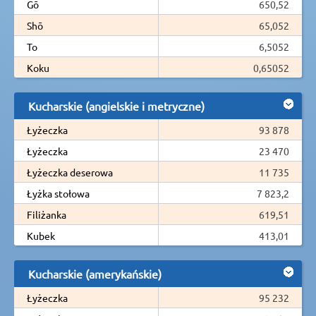
Gō
650,52
Shō
65,052
To
6,5052
Koku
0,65052
Kucharskie (angielskie i metryczne)
Łyżeczka
93 878
Łyżeczka
23 470
Łyżeczka deserowa
11 735
Łyżka stołowa
7 823,2
Filiżanka
619,51
Kubek
413,01
Kucharskie (amerykańskie)
Łyżeczka
95 232