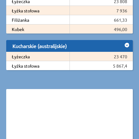
Łyżeczka
23 808
Łyżka stołowa
7 936
Filiżanka
661,33
Kubek
496,00
Kucharskie (australijskie)
Łyżeczka
23 470
Łyżka stołowa
5 867,4