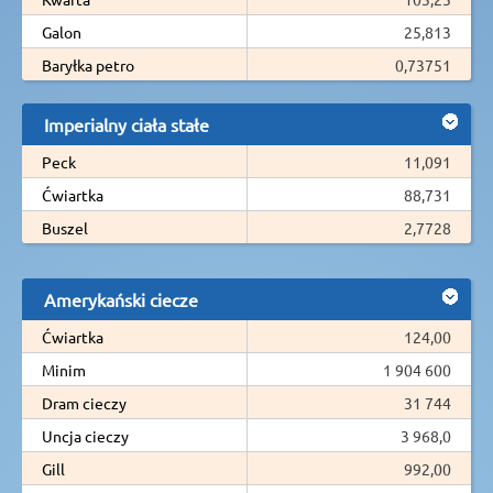
Galon
25,813
Baryłka petro
0,73751
Imperialny ciała stałe
Peck
11,091
Ćwiartka
88,731
Buszel
2,7728
Amerykański ciecze
Ćwiartka
124,00
Minim
1 904 600
Dram cieczy
31 744
Uncja cieczy
3 968,0
Gill
992,00