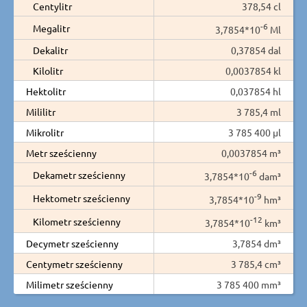
Centylitr
378,54 cl
-6
Megalitr
3,7854*10
Ml
Dekalitr
0,37854 dal
Kilolitr
0,0037854 kl
Hektolitr
0,037854 hl
Mililitr
3 785,4 ml
Mikrolitr
3 785 400 µl
Metr sześcienny
0,0037854 m³
-6
Dekametr sześcienny
3,7854*10
dam³
-9
Hektometr sześcienny
3,7854*10
hm³
-12
Kilometr sześcienny
3,7854*10
km³
Decymetr sześcienny
3,7854 dm³
Centymetr sześcienny
3 785,4 cm³
Milimetr sześcienny
3 785 400 mm³