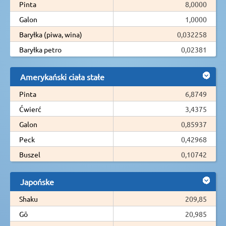
Pinta
8,0000
Galon
1,0000
Baryłka (piwa, wina)
0,032258
Baryłka petro
0,02381
Amerykański ciała stałe
Pinta
6,8749
Ćwierć
3,4375
Galon
0,85937
Peck
0,42968
Buszel
0,10742
Japońske
Shaku
209,85
Gō
20,985