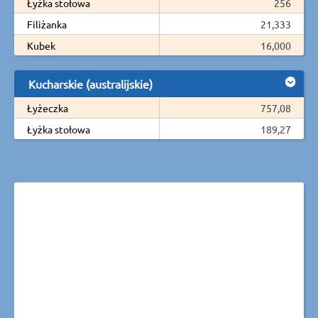
Łyżka stołowa
256
Filiżanka
21,333
Kubek
16,000
Kucharskie (australijskie)
Łyżeczka
757,08
Łyżka stołowa
189,27