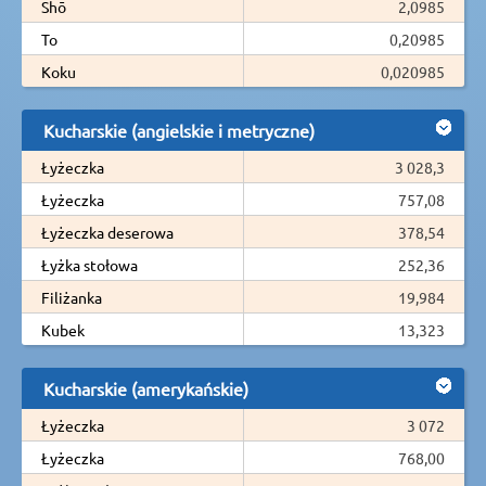
Shō
2,0985
To
0,20985
Koku
0,020985
Kucharskie (angielskie i metryczne)
Łyżeczka
3 028,3
Łyżeczka
757,08
Łyżeczka deserowa
378,54
Łyżka stołowa
252,36
Filiżanka
19,984
Kubek
13,323
Kucharskie (amerykańskie)
Łyżeczka
3 072
Łyżeczka
768,00