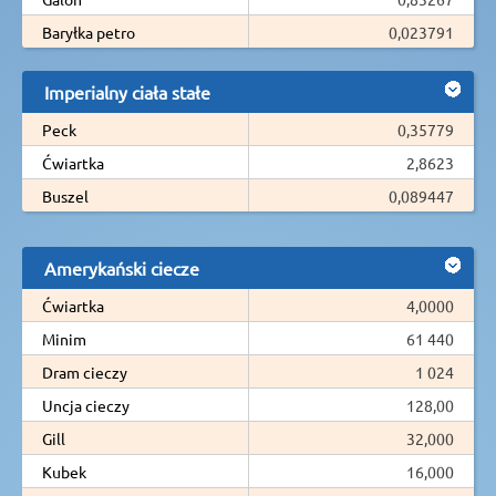
Baryłka petro
0,023791
Imperialny ciała stałe
Peck
0,35779
Ćwiartka
2,8623
Buszel
0,089447
Amerykański ciecze
Ćwiartka
4,0000
Minim
61 440
Dram cieczy
1 024
Uncja cieczy
128,00
Gill
32,000
Kubek
16,000