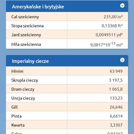
Amerykańske i brytyjske
Cal sześcienny
231,00 in³
Stopa sześcienna
0,13368 ft³
Jard sześcienny
0,0049511 yd³
-13
Mila sześcienna
9,0817*10
mi³
Imperialny ciecze
Minim
63 949
Skrupla cieczy
3 197,5
Dram cieczy
1 065,8
Uncja cieczy
133,23
Gill
26,646
Pinta
6,6614
Kwarta
3,3307
Galon
0,83267