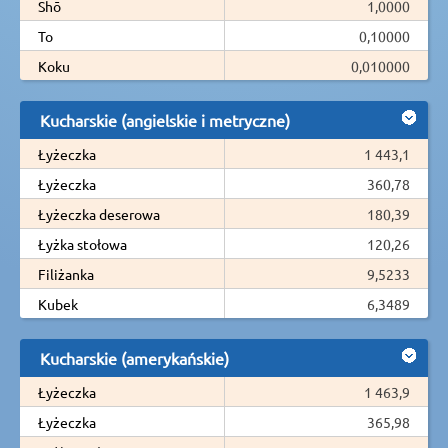
Shō
1,0000
To
0,10000
Koku
0,010000
Kucharskie (angielskie i metryczne)
Łyżeczka
1 443,1
Łyżeczka
360,78
Łyżeczka deserowa
180,39
Łyżka stołowa
120,26
Filiżanka
9,5233
Kubek
6,3489
Kucharskie (amerykańskie)
Łyżeczka
1 463,9
Łyżeczka
365,98