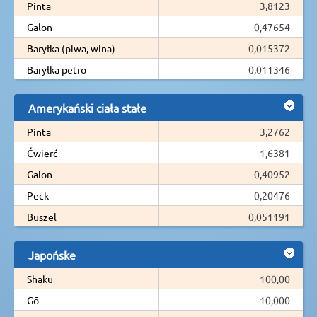
Pinta
3,8123
Galon
0,47654
Baryłka (piwa, wina)
0,015372
Baryłka petro
0,011346
Amerykański ciała stałe
Pinta
3,2762
Ćwierć
1,6381
Galon
0,40952
Peck
0,20476
Buszel
0,051191
Japońske
Shaku
100,00
Gō
10,000