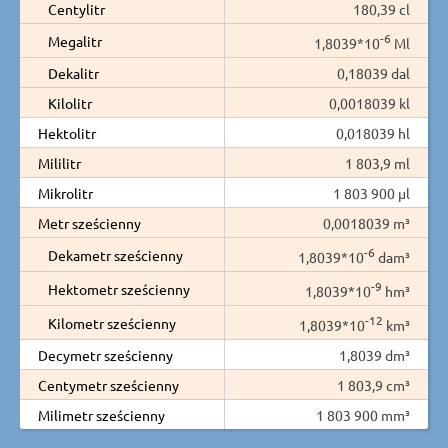
Centylitr
180,39 cl
-6
Megalitr
1,8039*10
Ml
Dekalitr
0,18039 dal
Kilolitr
0,0018039 kl
Hektolitr
0,018039 hl
Mililitr
1 803,9 ml
Mikrolitr
1 803 900 µl
Metr sześcienny
0,0018039 m³
-6
Dekametr sześcienny
1,8039*10
dam³
-9
Hektometr sześcienny
1,8039*10
hm³
-12
Kilometr sześcienny
1,8039*10
km³
Decymetr sześcienny
1,8039 dm³
Centymetr sześcienny
1 803,9 cm³
Milimetr sześcienny
1 803 900 mm³