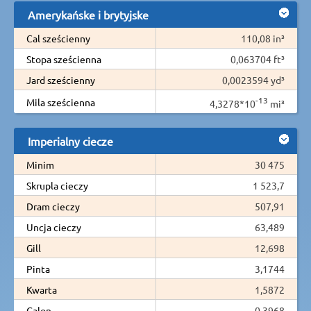
Amerykańske i brytyjske
Cal sześcienny
110,08 in³
Stopa sześcienna
0,063704 ft³
Jard sześcienny
0,0023594 yd³
-13
Mila sześcienna
4,3278*10
mi³
Imperialny ciecze
Minim
30 475
Skrupla cieczy
1 523,7
Dram cieczy
507,91
Uncja cieczy
63,489
Gill
12,698
Pinta
3,1744
Kwarta
1,5872
Galon
0,3968