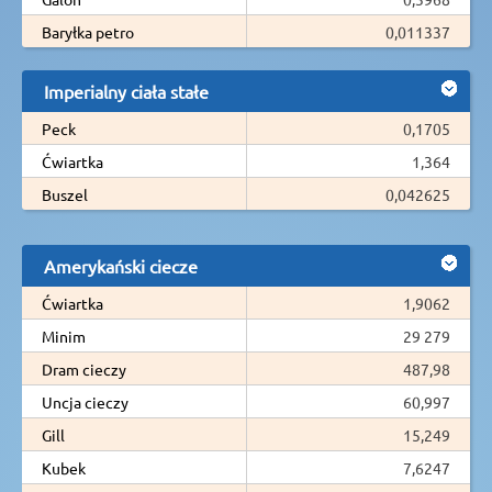
Baryłka petro
0,011337
Imperialny ciała stałe
Peck
0,1705
Ćwiartka
1,364
Buszel
0,042625
Amerykański ciecze
Ćwiartka
1,9062
Minim
29 279
Dram cieczy
487,98
Uncja cieczy
60,997
Gill
15,249
Kubek
7,6247