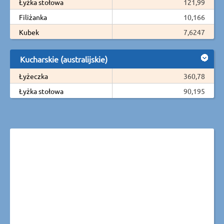
Łyżka stołowa
121,99
Filiżanka
10,166
Kubek
7,6247
Kucharskie (australijskie)
Łyżeczka
360,78
Łyżka stołowa
90,195