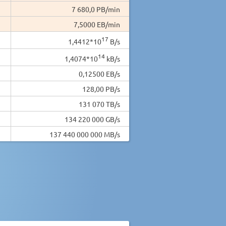
7 680,0 PB/min
7,5000 EB/min
17
1,4412*10
B/s
14
1,4074*10
kB/s
0,12500 EB/s
128,00 PB/s
131 070 TB/s
134 220 000 GB/s
137 440 000 000 MB/s