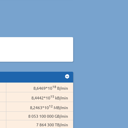
18
8,6469*10
B/min
15
8,4442*10
kB/min
12
8,2463*10
MB/min
8 053 100 000 GB/min
7 864 300 TB/min