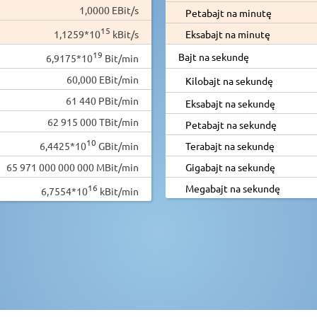
1,0000 EBit/s
Petabajt na minutę
15
1,1259*10
kBit/s
Eksabajt na minutę
19
Bajt na sekundę
6,9175*10
Bit/min
60,000 EBit/min
Kilobajt na sekundę
61 440 PBit/min
Eksabajt na sekundę
62 915 000 TBit/min
Petabajt na sekundę
10
6,4425*10
GBit/min
Terabajt na sekundę
65 971 000 000 000 MBit/min
Gigabajt na sekundę
16
Megabajt na sekundę
6,7554*10
kBit/min