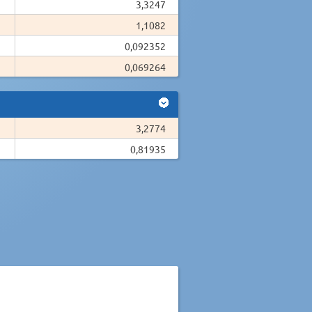
3,3247
1,1082
0,092352
0,069264
3,2774
0,81935