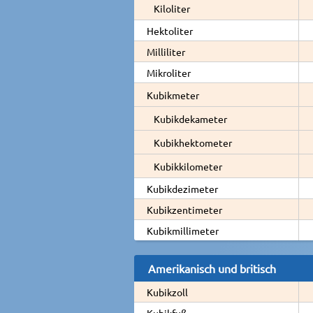
Kiloliter
Hektoliter
Milliliter
Mikroliter
Kubikmeter
Kubikdekameter
Kubikhektometer
Kubikkilometer
Kubikdezimeter
Kubikzentimeter
Kubikmillimeter
Amerikanisch und britisch
Kubikzoll
Kubikfuß