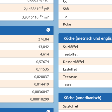
Gō
-5
2,1433*10
yd³
Shō
-15
To
3,9315*10
mi³
Koku
Küche (metrisch und englis
276,84
13,842
Salzlöffel
4,614
Teelöffel
0,57674
Dessertlöffel
0,11535
Esslöffel
0,028837
Teetasse
0,014419
Tasse
0,0036047
Küche (amerikanisch)
0,00010299
Salzlöffel