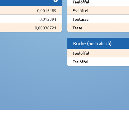
Teelöffel
0,0015489
Esslöffel
0,012391
Teetasse
0,00038721
Tasse
Küche (australisch)
Teelöffel
Esslöffel