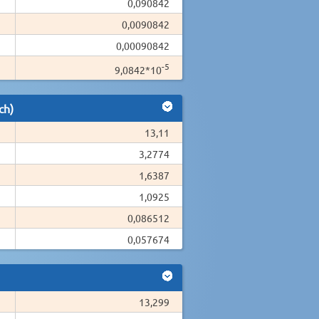
0,090842
0,0090842
0,00090842
-5
9,0842*10
ch)
13,11
3,2774
1,6387
1,0925
0,086512
0,057674
13,299