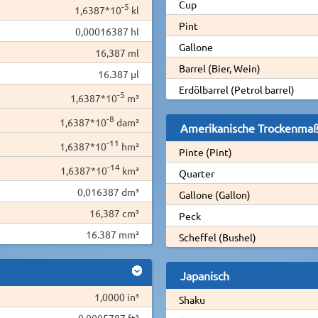
Cup
-5
1,6387*10
kl
Pint
0,00016387 hl
Gallone
16,387 ml
Barrel (Bier, Wein)
16.387 µl
Erdölbarrel (Petrol barrel)
-5
1,6387*10
m³
-8
1,6387*10
dam³
Amerikanische Trockenma
-11
1,6387*10
hm³
Pinte (Pint)
-14
1,6387*10
km³
Quarter
0,016387 dm³
Gallone (Gallon)
16,387 cm³
Peck
16.387 mm³
Scheffel (Bushel)
Japanisch
1,0000 in³
Shaku
0,0005787 ft³