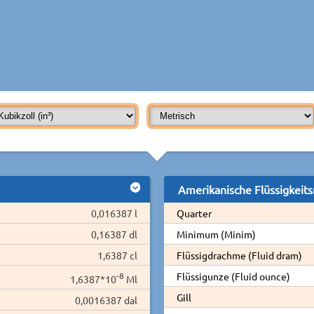
Amerikanische Flüssigkeit
0,016387 l
Quarter
0,16387 dl
Minimum (Minim)
1,6387 cl
Flüssigdrachme (Fluid dram)
-8
Flüssigunze (Fluid ounce)
1,6387*10
Ml
Gill
0,0016387 dal