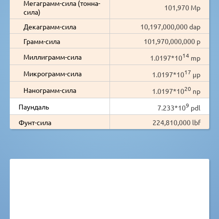
Мегаграмм-сила (тонна-
101,970 Mp
сила)
Декаграмм-сила
10,197,000,000 dap
Грамм-сила
101,970,000,000 p
14
Миллиграмм-сила
1.0197*10
mp
17
Микрограмм-сила
1.0197*10
µp
20
Нанограмм-сила
1.0197*10
np
9
Паундаль
7.233*10
pdl
Фунт-сила
224,810,000 lbf