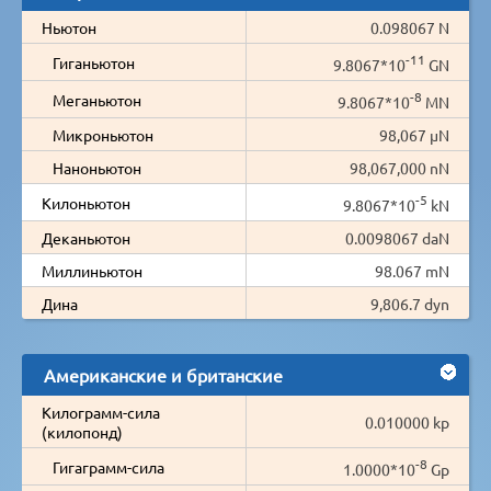
Ньютон
0.098067 N
-11
Гиганьютон
9.8067*10
GN
-8
Меганьютон
9.8067*10
MN
Микроньютон
98,067 µN
Наноньютон
98,067,000 nN
-5
Килоньютон
9.8067*10
kN
Деканьютон
0.0098067 daN
Миллиньютон
98.067 mN
Дина
9,806.7 dyn
Американские и британские
Килограмм-сила
0.010000 kp
(килопонд)
-8
Гигаграмм-сила
1.0000*10
Gp