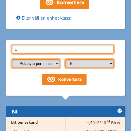
Eller välj en enhet klass:
Bit
14
Bit per sekund
1,5012*10
Bit/s