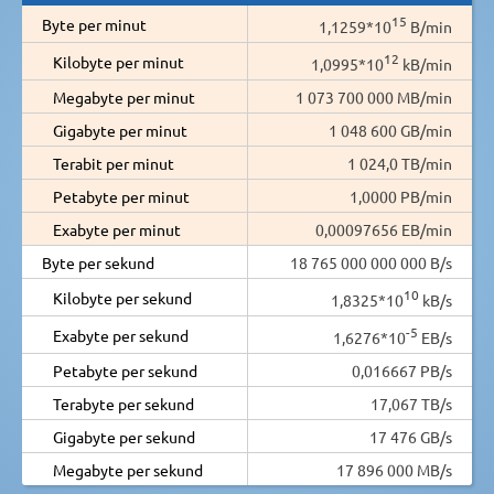
15
Byte per minut
1,1259*10
B/min
12
Kilobyte per minut
1,0995*10
kB/min
Megabyte per minut
1 073 700 000 MB/min
Gigabyte per minut
1 048 600 GB/min
Terabit per minut
1 024,0 TB/min
Petabyte per minut
1,0000 PB/min
Exabyte per minut
0,00097656 EB/min
Byte per sekund
18 765 000 000 000 B/s
10
Kilobyte per sekund
1,8325*10
kB/s
-5
Exabyte per sekund
1,6276*10
EB/s
Petabyte per sekund
0,016667 PB/s
Terabyte per sekund
17,067 TB/s
Gigabyte per sekund
17 476 GB/s
Megabyte per sekund
17 896 000 MB/s