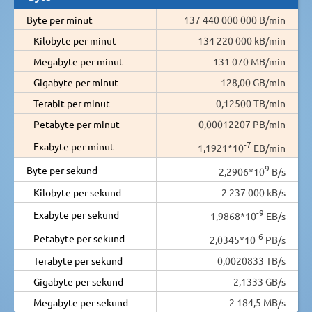
Byte per minut
137 440 000 000 B/min
Kilobyte per minut
134 220 000 kB/min
Megabyte per minut
131 070 MB/min
Gigabyte per minut
128,00 GB/min
Terabit per minut
0,12500 TB/min
Petabyte per minut
0,00012207 PB/min
-7
Exabyte per minut
1,1921*10
EB/min
9
Byte per sekund
2,2906*10
B/s
Kilobyte per sekund
2 237 000 kB/s
-9
Exabyte per sekund
1,9868*10
EB/s
-6
Petabyte per sekund
2,0345*10
PB/s
Terabyte per sekund
0,0020833 TB/s
Gigabyte per sekund
2,1333 GB/s
Megabyte per sekund
2 184,5 MB/s