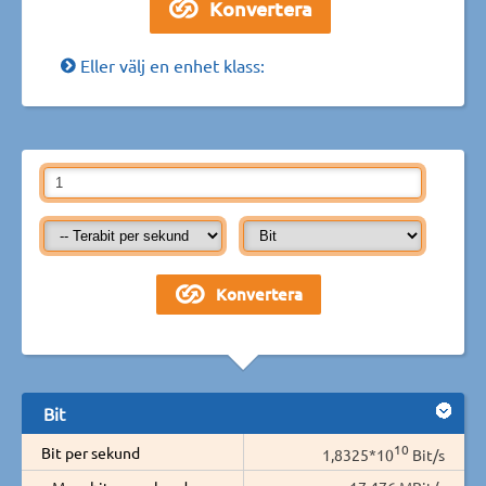
Eller välj en enhet klass:
Bit
10
Bit per sekund
1,8325*10
Bit/s