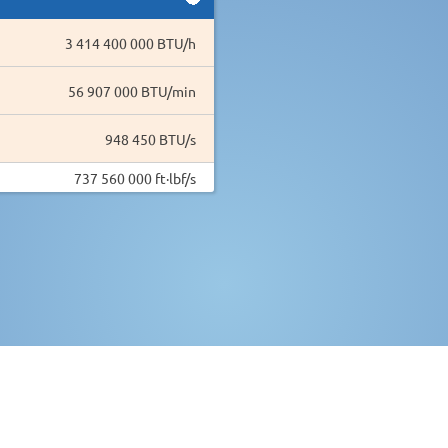
3 414 400 000 BTU/h
56 907 000 BTU/min
948 450 BTU/s
737 560 000 ft·lbf/s