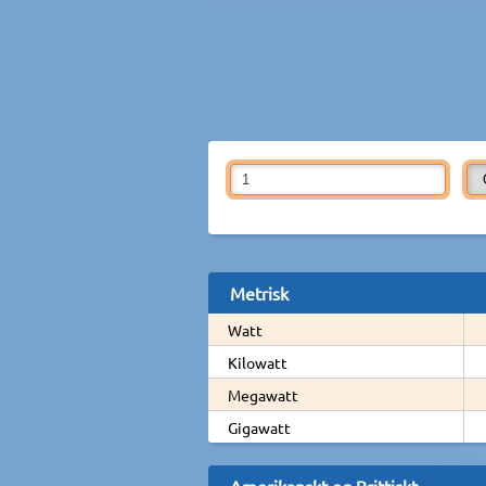
Metrisk
Watt
Kilowatt
Megawatt
Gigawatt
Amerikanskt og Brittiskt