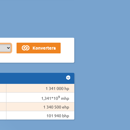
1 341 000 hp
9
1,341*10
mhp
1 340 500 ehp
101 940 bhp