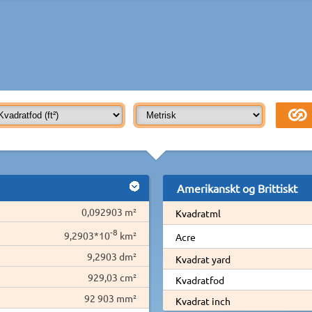
Amerikanskt og Brittiskt
0,092903 m²
Kvadratml
-8
9,2903*10
km²
Acre
9,2903 dm²
Kvadrat yard
929,03 cm²
Kvadratfod
92 903 mm²
Kvadrat inch