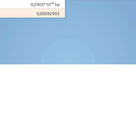
-6
9,2903*10
ha
0,00092903