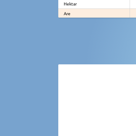
Hektar
Are