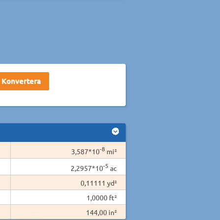
-8
3,587*10
mi²
-5
2,2957*10
ac
0,11111 yd²
1,0000 ft²
144,00 in²