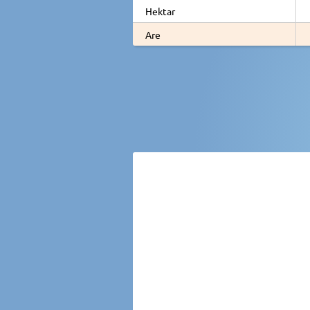
Hektar
Are