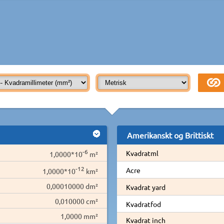
Amerikanskt og Brittiskt
-6
Kvadratml
1,0000*10
m²
-12
Acre
1,0000*10
km²
0,00010000 dm²
Kvadrat yard
0,010000 cm²
Kvadratfod
1,0000 mm²
Kvadrat inch