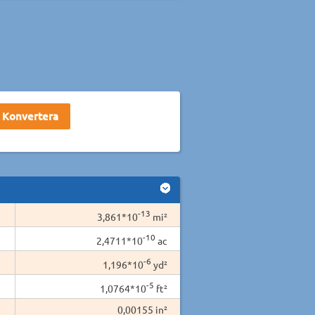
-13
3,861*10
mi²
-10
2,4711*10
ac
-6
1,196*10
yd²
-5
1,0764*10
ft²
0,00155 in²