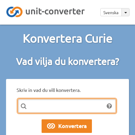
Svenska
Konvertera Curie
Vad vilja du konvertera?
Skriv in vad du vill konvertera.