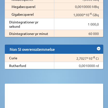
Megabecquerel
0,0010000 MBq
-6
Gigabecquerel
1,0000*10
GBq
Disintegrationer pr
1 000,0
sekund
Disintegrationer pr minut
60 000
Non SI overensstemmelse
-8
Curie
2,7027*10
Ci
Rutherford
0,0010000 rd