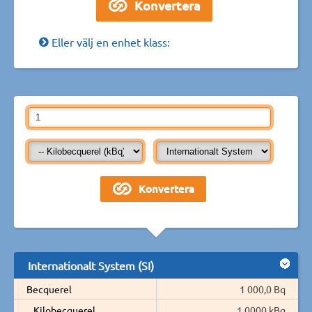
Eller välj en enhet klass:
Internationalt System (SI)
Becquerel
1 000,0 Bq
Kilobecquerel
1,0000 kBq