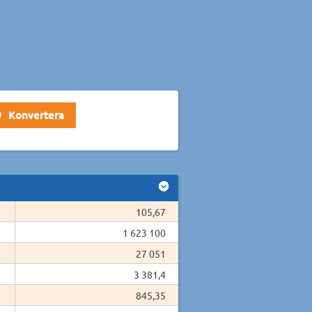
105,67
1 623 100
27 051
3 381,4
845,35