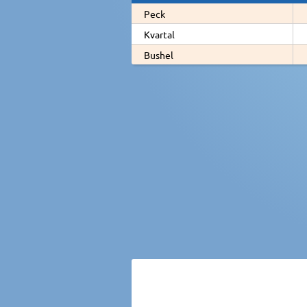
Peck
Kvartal
Bushel