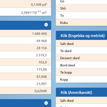
Gö
0,1308 yd³
Shö
-11
2,3991*10
mi³
To
Koku
1 689 400
Kök (Engelska og metrisk)
84 468
Salt sked
28 156
Te sked
3 519,5
Dessert sked
703,9
Bord sked
175,98
Te kopp
87,988
Kopp
21,997
0,62848
Kök (Amerikanskt)
Salt sked