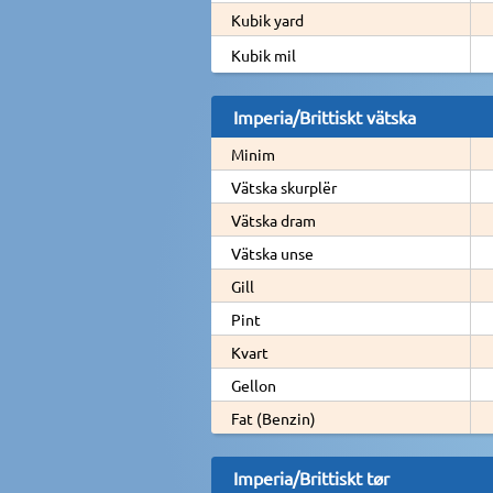
Kubik yard
Kubik mil
Imperia/Brittiskt vätska
Minim
Vätska skurplër
Vätska dram
Vätska unse
Gill
Pint
Kvart
Gellon
Fat (Benzin)
Imperia/Brittiskt tør