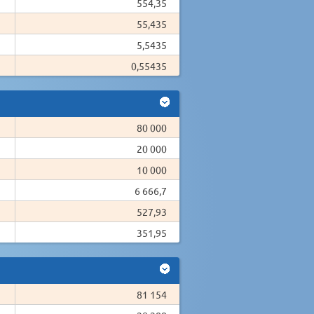
554,35
55,435
5,5435
0,55435
80 000
20 000
10 000
6 666,7
527,93
351,95
81 154