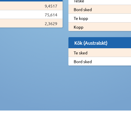
Teske
9,4517
Bord sked
75,614
Te kopp
2,3629
Kopp
Kök (Australskt)
Te sked
Bord sked