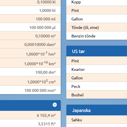
0,10000 kl
Kopp
1,0000 hl
Pint
100 000 ml
Gallon
100 000 000 µl
Tönde (öl, vine)
0,10000 m³
Benzin tönde
0,00010000 dam³
US tør
-7
1,0000*10
hm³
Pint
-10
1,0000*10
km³
Kvarter
100,00 dm³
Gallon
5
1,0000*10
cm³
Peck
100 000 000 mm³
Bushel
Japanska
6 102,4 in³
Sahku
3,5315 ft³