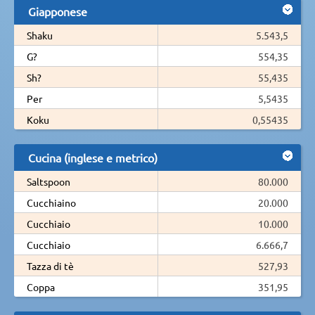
Giapponese
Shaku
5.543,5
G?
554,35
Sh?
55,435
Per
5,5435
Koku
0,55435
Cucina (inglese e metrico)
Saltspoon
80.000
Cucchiaino
20.000
Cucchiaio
10.000
Cucchiaio
6.666,7
Tazza di tè
527,93
Coppa
351,95