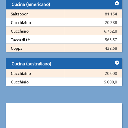
Cucina (americano)
Saltspoon
81.154
Cucchiaino
20.288
Cucchiaio
6.762,8
Tazza di tè
563,57
Coppa
422,68
Cucina (australiano)
Cucchiaino
20.000
Cucchiaio
5.000,0