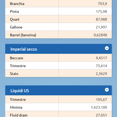
Branchia
703,9
Pinta
175,98
Quart
87,988
Gallone
21,997
Barrel (benzina)
0,62848
Imperial secco
Beccare
9,4517
Trimestre
75,614
Staio
2,3629
Liquidi US
Trimestre
105,67
Minima
1.623.100
Fluid dram
27.051