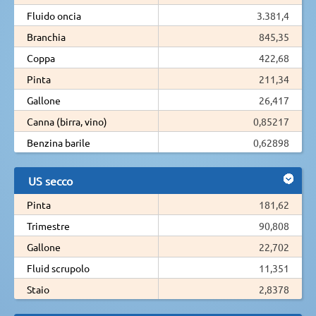
Fluido oncia
3.381,4
Branchia
845,35
Coppa
422,68
Pinta
211,34
Gallone
26,417
Canna (birra, vino)
0,85217
Benzina barile
0,62898
US secco
Pinta
181,62
Trimestre
90,808
Gallone
22,702
Fluid scrupolo
11,351
Staio
2,8378