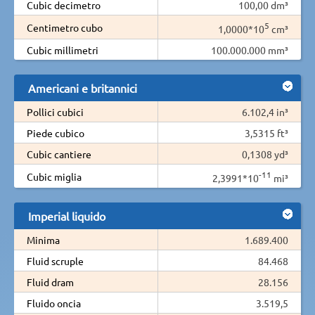
Cubic decimetro
100,00 dm³
5
Centimetro cubo
1,0000*10
cm³
Cubic millimetri
100.000.000 mm³
Americani e britannici
Pollici cubici
6.102,4 in³
Piede cubico
3,5315 ft³
Cubic cantiere
0,1308 yd³
-11
Cubic miglia
2,3991*10
mi³
Imperial liquido
Minima
1.689.400
Fluid scruple
84.468
Fluid dram
28.156
Fluido oncia
3.519,5