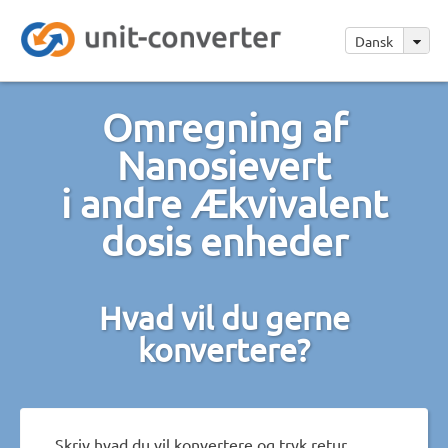
Dansk
Omregning af
Nanosievert
i andre Ækvivalent
dosis enheder
Hvad vil du gerne
konvertere?
Skriv hvad du vil konvertere og tryk retur.