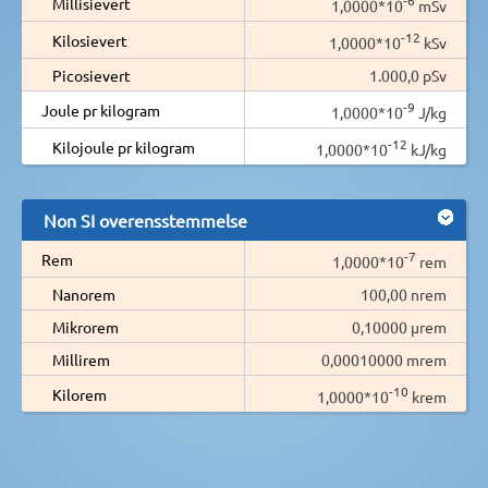
Millisievert
1,0000*10
mSv
-12
Kilosievert
1,0000*10
kSv
Picosievert
1.000,0 pSv
-9
Joule pr kilogram
1,0000*10
J/kg
-12
Kilojoule pr kilogram
1,0000*10
kJ/kg
Non SI overensstemmelse
-7
Rem
1,0000*10
rem
Nanorem
100,00 nrem
Mikrorem
0,10000 µrem
Millirem
0,00010000 mrem
-10
Kilorem
1,0000*10
krem