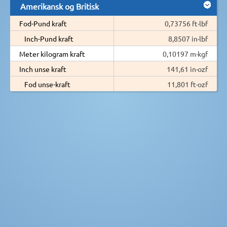
Amerikansk og Britisk
Fod-Pund kraft
0,73756 ft·lbf
Inch-Pund kraft
8,8507 in·lbf
Meter kilogram kraft
0,10197 m·kgf
Inch unse kraft
141,61 in·ozf
Fod unse-kraft
11,801 ft·ozf