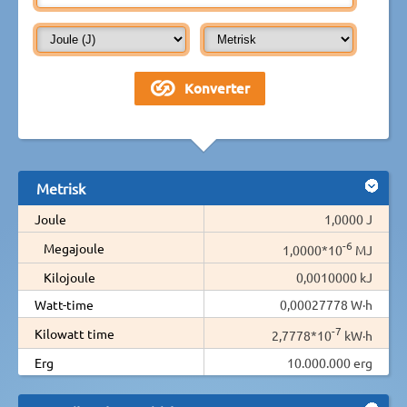
Metrisk
Joule
1,0000 J
-6
Megajoule
1,0000*10
MJ
Kilojoule
0,0010000 kJ
Watt-time
0,00027778 W·h
-7
Kilowatt time
2,7778*10
kW·h
Erg
10.000.000 erg