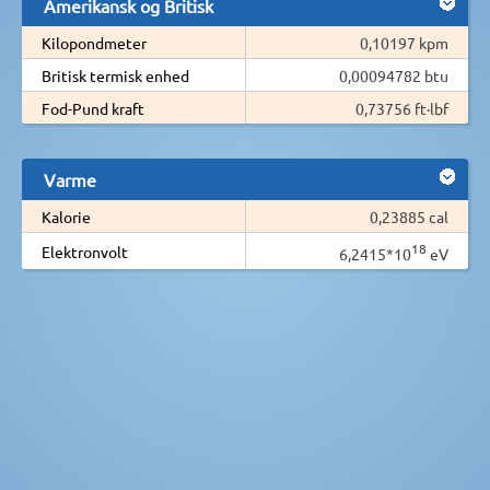
Amerikansk og Britisk
Kilopondmeter
0,10197 kpm
Britisk termisk enhed
0,00094782 btu
Fod-Pund kraft
0,73756 ft·lbf
Varme
Kalorie
0,23885 cal
18
Elektronvolt
6,2415*10
eV