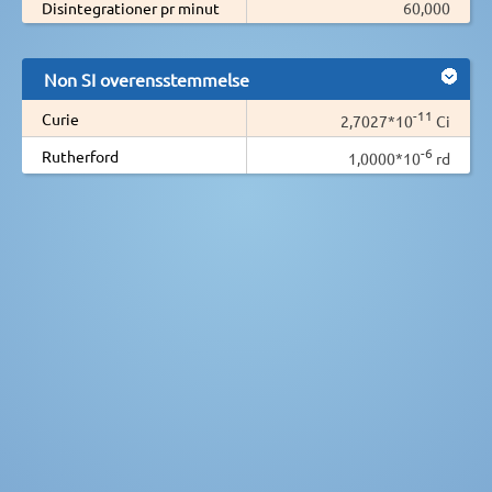
Disintegrationer pr minut
60,000
Non SI overensstemmelse
-11
Curie
2,7027*10
Ci
-6
Rutherford
1,0000*10
rd