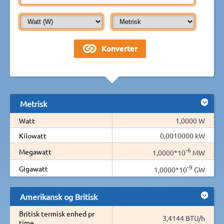
Metrisk
Watt
1,0000 W
Kilowatt
0,0010000 kW
-6
Megawatt
1,0000*10
MW
-9
Gigawatt
1,0000*10
GW
Amerikansk og Britisk
Britisk termisk enhed pr
3,4144 BTU/h
time