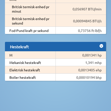
Britisk termisk enhed pr
0,056907 BTU/min
minut
Britisk termisk enhed pr
0,00094845 BTU/s
sekund
Fod-Pund kraft pr sekund
0,73756 ft·lbf/s
Hestekraft
M
0,001341 hp
Mekanisk hestekraft
1,341 mhp
Elektrisk hestekraft
0,0013405 ehp
Boiler hestekraft
0,00010194 bhp