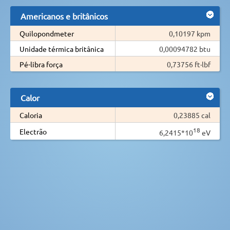
Americanos e britânicos
Quilopondmeter
0,10197 kpm
Unidade térmica britânica
0,00094782 btu
Pé-libra força
0,73756 ft·lbf
Calor
Caloria
0,23885 cal
18
Electrão
6,2415*10
eV