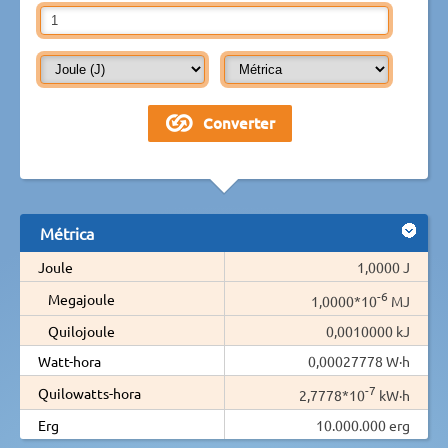
Métrica
Joule
1,0000 J
-6
Megajoule
1,0000*10
MJ
Quilojoule
0,0010000 kJ
Watt-hora
0,00027778 W·h
-7
Quilowatts-hora
2,7778*10
kW·h
Erg
10.000.000 erg