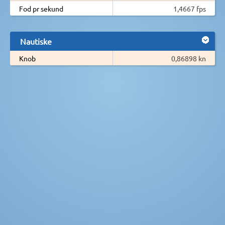
Fod pr sekund
1,4667 fps
Nautiske
Knob
0,86898 kn