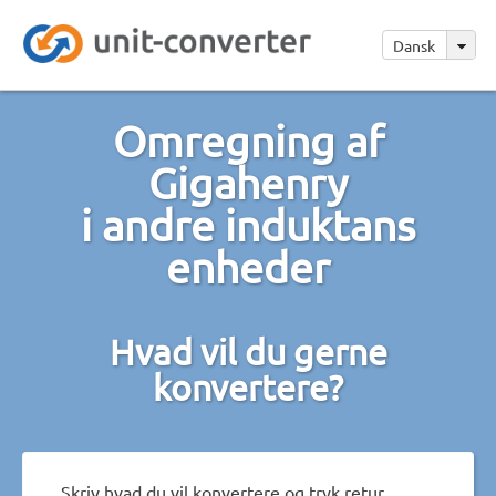
Dansk
Omregning af
Gigahenry
i andre induktans
enheder
Hvad vil du gerne
konvertere?
Skriv hvad du vil konvertere og tryk retur.