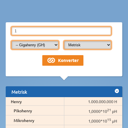
Metrisk
Henry
1.000.000.000 H
21
Pikohenry
1,0000*10
pH
15
Mikrohenry
1,0000*10
µH