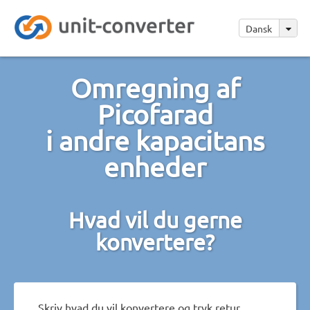
Dansk
Omregning af
Picofarad
i andre kapacitans
enheder
Hvad vil du gerne
konvertere?
Skriv hvad du vil konvertere og tryk retur.