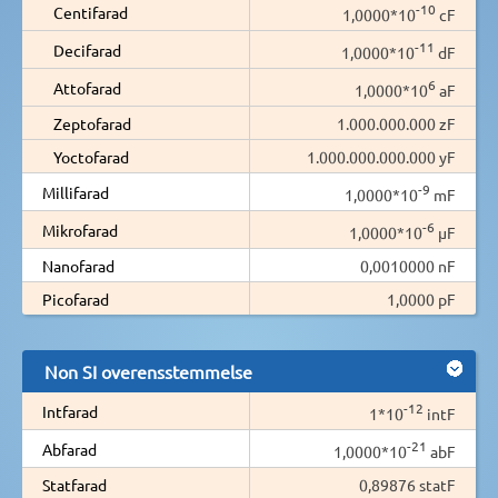
-10
Centifarad
1,0000*10
cF
-11
Decifarad
1,0000*10
dF
6
Attofarad
1,0000*10
aF
Zeptofarad
1.000.000.000 zF
Yoctofarad
1.000.000.000.000 yF
-9
Millifarad
1,0000*10
mF
-6
Mikrofarad
1,0000*10
µF
Nanofarad
0,0010000 nF
Picofarad
1,0000 pF
Non SI overensstemmelse
-12
Intfarad
1*10
intF
-21
Abfarad
1,0000*10
abF
Statfarad
0,89876 statF